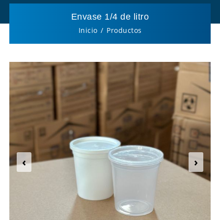
Envase 1/4 de litro
Inicio
Productos
‹
›