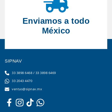
Enviamos a todo
México
SIPNAV
33 3898 6468
/
33 3898 6469
33 2043 4470
ventas@sipnav.mx