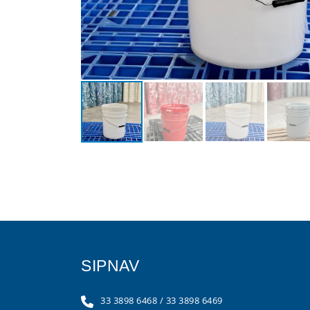
SIPNAV
33 3898 6468
/
33 3898 6469