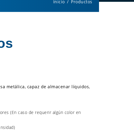
Inicio
Productos
os
asa metálica, capaz de almacenar líquidos,
lores (En caso de requerir algún color en
ensidad)